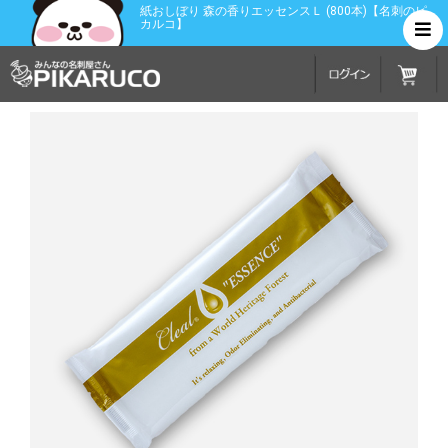
紙おしぼり 森の香りエッセンスＬ (800本)【名刺のピ
カルコ】