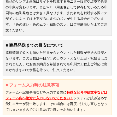
商品のサンプル画像はサイトを観覧するモニター設定や環境で色味
の印象が変わります。またＷＥＢ用画像として保存しているため印
刷時の色彩発色とは大きく異なります。また名刺を裁断する際にデ
ザインによっては上下左右に多少のズレが生じる場合がございま
す。「色の違い・色のムラ・裁断のズレ」はご理解頂いた上でご注
文ください。
■ 商品発送までの目安について
原稿確認でＯＫを頂いた翌日からカウントした日数が発送の目安と
なります。この日数は平日だけのカウントとなり土日・祝祭日は含
まれません。なお急ぎ納品を希望されても印刷の工程上ご対応は出
お買い物を続ける
カートへ進む
来かねますので余裕を持ってご注文ください。
■ フォーム入力時の注意事項
フォームへ記載事項などを入力する際に
特殊な記号や絵文字などは
フォーム内へ絶対に入力しないでください！
システムが読み込めず
受注エラーが発生致します。その場合には再度ご注文し直しとなっ
てしまいますのでご注意及びご協力をお願いします。