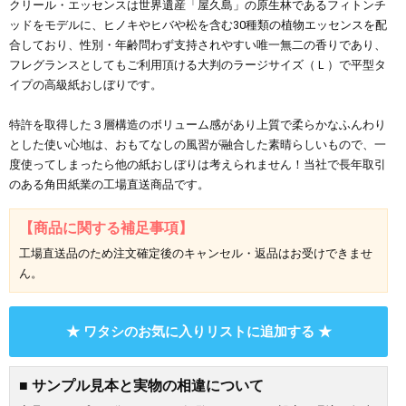
クリール・エッセンスは世界遺産「屋久島」の原生林であるフィトンチ
ッドをモデルに、ヒノキやヒバや松を含む30種類の植物エッセンスを配
合しており、性別・年齢問わず支持されやすい唯一無二の香りであり、
フレグランスとしてもご利用頂ける大判のラージサイズ（Ｌ）で平型タ
イプの高級紙おしぼりです。
特許を取得した３層構造のボリューム感があり上質で柔らかなふんわり
とした使い心地は、おもてなしの風習が融合した素晴らしいもので、一
度使ってしまったら他の紙おしぼりは考えられません！当社で長年取引
のある角田紙業の工場直送商品です。
【商品に関する補足事項】
工場直送品のため注文確定後のキャンセル・返品はお受けできませ
ん。
★ ワタシのお気に入りリストに追加する ★
■ サンプル見本と実物の相違について