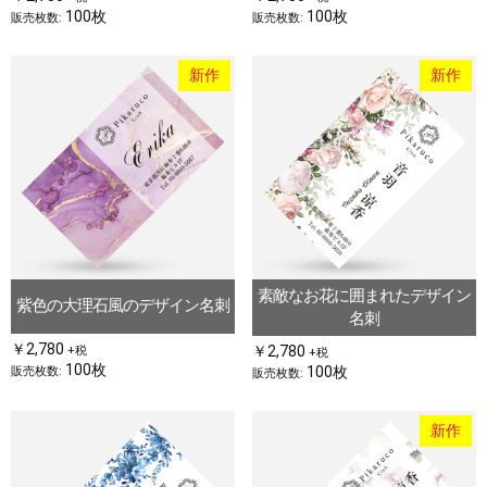
100枚
100枚
販売枚数:
販売枚数:
新作
新作
お買い物を続ける
カートへ進む
素敵なお花に囲まれたデザイン
紫色の大理石風のデザイン名刺
名刺
￥2,780
￥2,780
+税
+税
100枚
100枚
販売枚数:
販売枚数:
新作