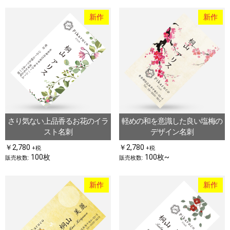
新作
新作
さり気ない上品香るお花のイラ
軽めの和を意識した良い塩梅の
スト名刺
デザイン名刺
￥2,780
￥2,780
+税
+税
100枚
100枚~
販売枚数:
販売枚数:
新作
新作