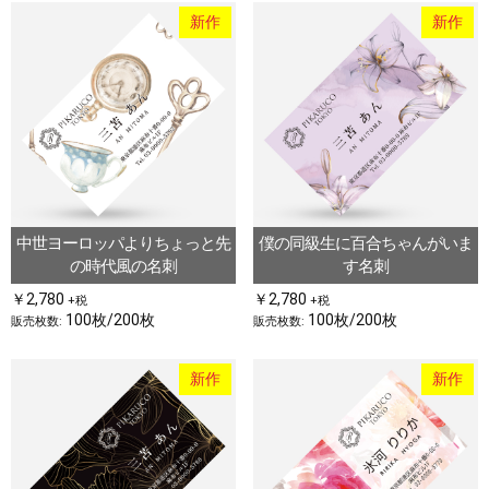
新作
新作
中世ヨーロッパよりちょっと先
僕の同級生に百合ちゃんがいま
の時代風の名刺
す名刺
￥2,780
￥2,780
+税
+税
100枚/200枚
100枚/200枚
販売枚数:
販売枚数:
新作
新作