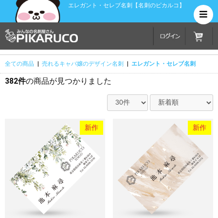
エレガント・セレブ名刺【名刺のピカルコ】
全ての商品
|
売れるキャバ嬢のデザイン名刺
|
エレガント・セレブ名刺
382件
の商品が見つかりました
新作
新作