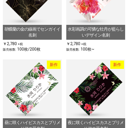
胡蝶蘭の金の線画でセンガイイ
水彩画調の可憐な牡丹が藍らし
名刺
いデザイン名刺
￥2,780
￥2,780
+税
+税
100枚/200枚
100枚~
販売枚数:
販売枚数:
新作
新作
昼に咲くハイビスカスとプリメ
夜に咲くハイビスカスとプリメ