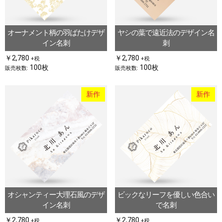
オーナメント柄の羽ばたけデザ
ヤシの葉で遠近法のデザイン名
イン名刺
刺
￥2,780
￥2,780
+税
+税
100枚
100枚
販売枚数:
販売枚数:
新作
新作
オシャンティー大理石風のデザ
ビックなリーフを優しい色合い
イン名刺
で名刺
￥2,780
￥2,780
+税
+税