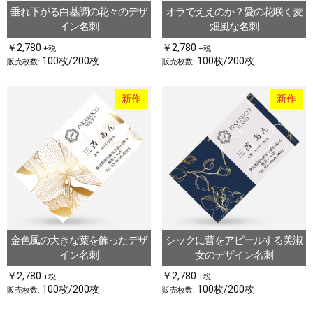
垂れ下がる白基調の花々のデザ
オラでええのか？愛の花咲く麦
イン名刺
畑風な名刺
￥2,780
￥2,780
+税
+税
100枚/200枚
100枚/200枚
販売枚数:
販売枚数:
新作
新作
金色風の大きな葉を飾ったデザ
シックに蕾をアピールする美淑
イン名刺
女のデザイン名刺
￥2,780
￥2,780
+税
+税
100枚/200枚
100枚/200枚
販売枚数:
販売枚数: