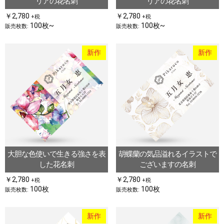
リアの花名刺
リアの花名刺
￥2,780
￥2,780
+税
+税
100枚~
100枚~
販売枚数:
販売枚数:
新作
新作
大胆な色使いで生きる強さを表
胡蝶蘭の気品溢れるイラストで
した花名刺
ございますの名刺
￥2,780
￥2,780
+税
+税
100枚
100枚
販売枚数:
販売枚数:
新作
新作