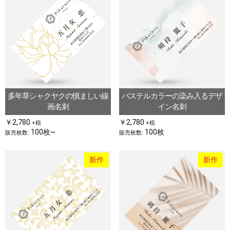
多年草シャクヤクの慎ましい線
パステルカラーの染み入るデザ
画名刺
イン名刺
￥2,780
￥2,780
+税
+税
100枚~
100枚
販売枚数:
販売枚数:
新作
新作