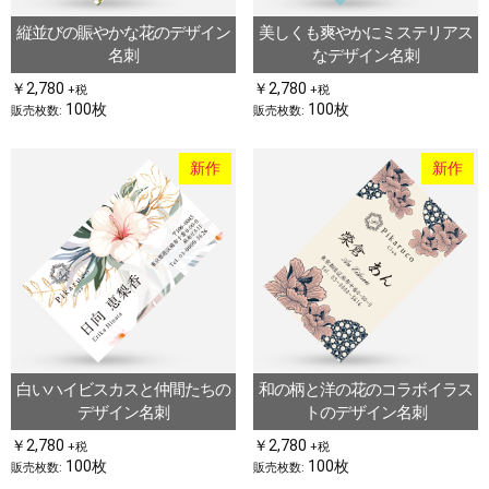
縦並びの賑やかな花のデザイン
美しくも爽やかにミステリアス
名刺
なデザイン名刺
￥2,780
￥2,780
+税
+税
100枚
100枚
販売枚数:
販売枚数:
新作
新作
白いハイビスカスと仲間たちの
和の柄と洋の花のコラボイラス
デザイン名刺
トのデザイン名刺
￥2,780
￥2,780
+税
+税
100枚
100枚
販売枚数:
販売枚数: