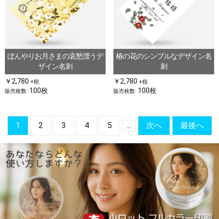
ぼんやりお月さまの哀愁漂うデ
椿の花のシンプルなデザイン名
ザイン名刺
刺
￥2,780
￥2,780
+税
+税
100枚
100枚
販売枚数:
販売枚数:
1
2
3
4
5
...
次へ
最後へ