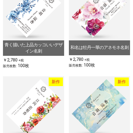
青く描いた上品カッコいいデザ
和名は牡丹一華のアネモネ名刺
イン名刺
￥2,780
￥2,780
+税
+税
100枚
100枚
販売枚数:
販売枚数:
新作
新作