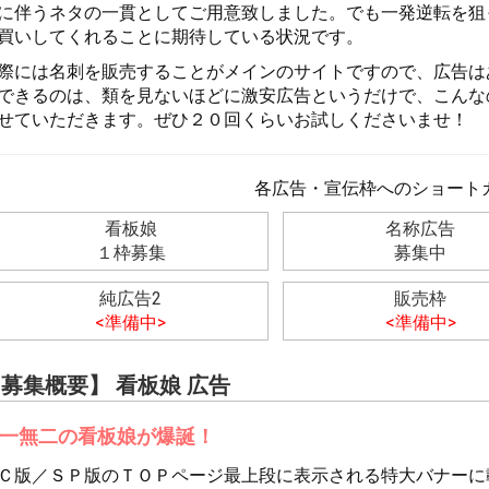
に伴うネタの一貫としてご用意致しました。でも一発逆転を狙
買いしてくれることに期待している状況です。
際には名刺を販売することがメインのサイトですので、広告は
できるのは、類を見ないほどに激安広告というだけで、こんな
せていただきます。ぜひ２０回くらいお試しくださいませ！
各広告・宣伝枠へのショート
看板娘
名称広告
１枠募集
募集中
純広告2
販売枠
<準備中>
<準備中>
募集概要】 看板娘 広告
一無二の看板娘が爆誕！
Ｃ版／ＳＰ版のＴＯＰページ最上段に表示される特大バナーに