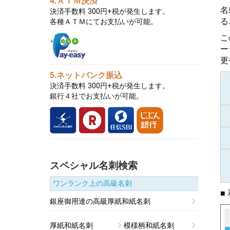
4.ＡＴＭ決済
名
決済手数料 300円+税が発生します。
る
各種ＡＴＭにてお支払いが可能。
こ
ー
更
5.ネットバンク振込
決済手数料 300円+税が発生します。
銀行４社でお支払いが可能。
スペシャル名刺検索
ワンランク上の高級名刺
■
銀座御用達の高級厚紙和紙名刺
厚紙和紙名刺
模様柄和紙名刺