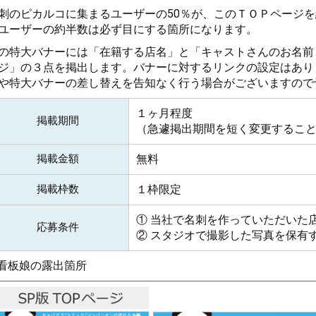
刺のピカルコに集まるユーザーの50％が、このＴＯＰページ
ユーザーの約半数は必ず目にする箇所になります。
の特大バナーには「在籍する店名」と「キャストさんのお名前
ジ」の３点を掲出します。バナーに対するリンクの設定はあり
や特大バナーの差し替えを告知なく行う場合がございますので
１ヶ月程度
掲載期間
（急遽掲出期間を短く変更するこ
掲載金額
無料
掲載枠数
１枠限定
① 当社で名刺を作っていただいた
応募条件
② スタジオで撮影した写真を保有
 看板娘の露出箇所