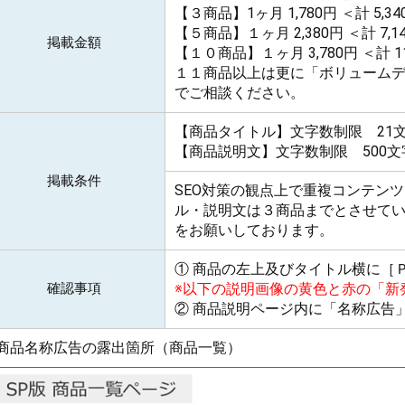
【３商品】1ヶ月 1,780円
＜計 5,3
【５商品】１ヶ月 2,380円
＜計 7,1
掲載金額
【１０商品】１ヶ月 3,780円
＜計 1
１１商品以上は更に「ボリューム
でご相談ください。
【商品タイトル】
文字数制限 21
【商品説明文】
文字数制限 500
掲載条件
SEO対策の観点上で重複コンテン
ル・説明文は３商品までとさせて
をお願いしております。
① 商品の左上及びタイトル横に［
確認事項
※以下の説明画像の黄色と赤の「新
② 商品説明ページ内に「名称広告
 商品名称広告の露出箇所（商品一覧）