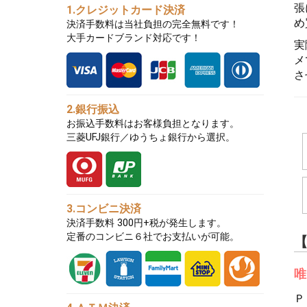
張
1.クレジットカード決済
め
決済手数料は当社負担の完全無料です！
大手カードブランド対応です！
実
メ
さ
2.銀行振込
お振込手数料はお客様負担となります。
三菱UFJ銀行／ゆうちょ銀行から選択。
3.コンビニ決済
決済手数料 300円+税が発生します。
定番のコンビニ６社でお支払いが可能。
【
唯
Ｐ