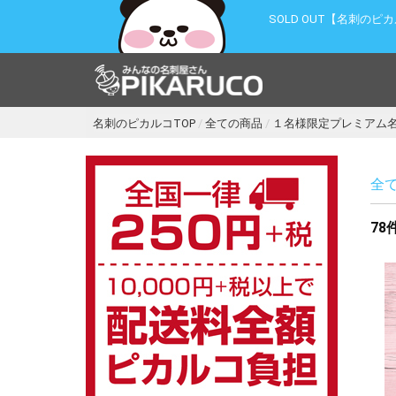
SOLD OUT【名刺のピ
名刺のピカルコTOP
全ての商品
１名様限定プレミアム
全
78