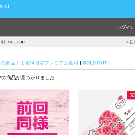
カルコ】
名刺
SOLD OUT
初
ての商品
|
１名様限定プレミアム名刺
|
SOLD OUT
件
の商品が見つかりました
完