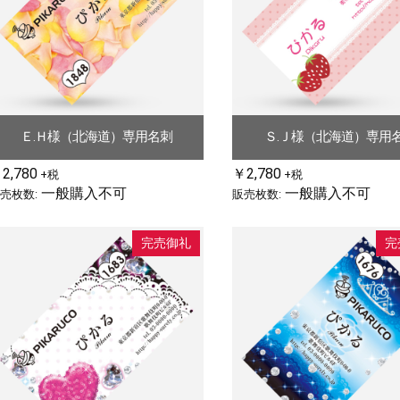
お買い物を続ける
カートへ進む
Ｅ.Ｈ様（北海道）専用名刺
Ｓ.Ｊ様（北海道）専用
2,780
￥2,780
+税
+税
一般購入不可
一般購入不可
売枚数:
販売枚数:
完売御礼
完