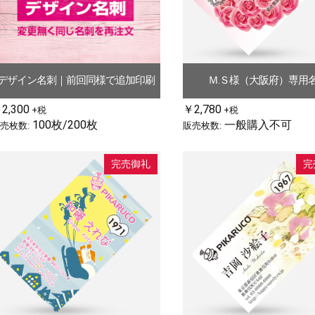
デザイン名刺｜前回同様で追加印刷
Ｍ.Ｓ様（大阪府）専用
2,300
￥2,780
+税
+税
100枚/200枚
一般購入不可
売枚数:
販売枚数:
完売御礼
完