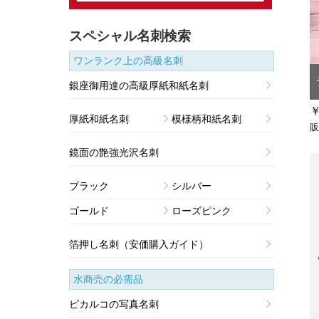
スペシャル名刺検索
ワンランク上の高級名刺
銀座御用達の高級厚紙和紙名刺
￥
厚紙和紙名刺
模様柄和紙名刺
販
鏡面の艶強光沢名刺
ブラック
シルバー
ゴールド
ローズピンク
箔押し名刺（安価購入ガイド）
水商売の必需品
ピカルコの写真名刺