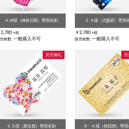
Ｈ.Ｍ様（神奈川県）専用名刺
Ｅ.Ａ様（大阪府）専用
2,780
￥2,780
+税
+税
一般購入不可
一般購入不可
売枚数:
販売枚数:
完売御礼
完
Ｓ.Ｓ様（東京都）専用名刺
Ｒ・Ｋ様（秋田県）専用