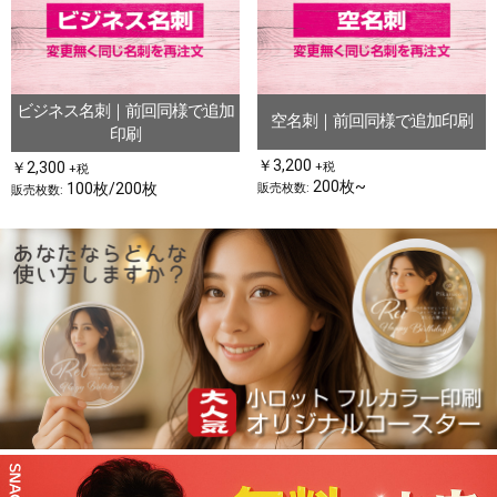
お買い物を続ける
カートへ進む
ビジネス名刺｜前回同様で追加
空名刺｜前回同様で追加印刷
印刷
￥3,200
￥2,300
+税
+税
200枚~
100枚/200枚
販売枚数:
販売枚数: