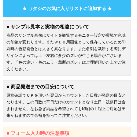
★ ワタシのお気に入りリストに追加する ★
■ サンプル見本と実物の相違について
商品のサンプル画像はサイトを観覧するモニター設定や環境で色味
の印象が変わります。またＷＥＢ用画像として保存しているため印
刷時の色彩発色とは大きく異なります。また名刺を裁断する際にデ
ザインによっては上下左右に多少のズレが生じる場合がございま
す。「色の違い・色のムラ・裁断のズレ」はご理解頂いた上でご注
文ください。
■ 商品発送までの目安について
原稿確認でＯＫを頂いた翌日からカウントした日数が発送の目安と
なります。この日数は平日だけのカウントとなり土日・祝祭日は含
まれません。なお急ぎ納品を希望されても印刷の工程上ご対応は出
お買い物を続ける
カートへ進む
来かねますので余裕を持ってご注文ください。
■ フォーム入力時の注意事項