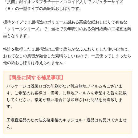
「抗菌」銀イオン＆プラチナナノコロイド入りでレギュラーサイズ
（Ｒ）の平型タイプの高級紙おしぼりです。
標準タイプで３層構造のボリューム感ある高級な紙おしぼりで有名な
「クリールシリーズ」で、当社で長年取引のある角田紙業の工場直送商
品となります。
特許を取得した３層構造の上質で柔らかなふんわりとした使い心地は、
おもてなしの風習が融合した素晴らしいもので、一度使ってしまったら
他の紙おしぼりは考えられません！
【商品に関する補足事項】
パッケージは既製ロゴの印刷がない乳白無地フィルムもございま
す。ご希望のお客様は「備考」に無地フィルムを希望する旨を記載
してください。指定が無い場合には印刷された商品を発送致しま
す。
工場直送品のため注文確定後のキャンセル・返品はお受けできませ
ん。