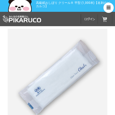
高級紙おしぼり クリールＲ 平型 (1,000本)【名刺のピ
カルコ】