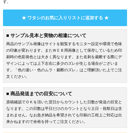
す。
★ ワタシのお気に入りリストに追加する ★
■ サンプル見本と実物の相違について
商品のサンプル画像はサイトを観覧するモニター設定や環境で色味
の印象が変わります。またＷＥＢ用画像として保存しているため印
刷時の色彩発色とは大きく異なります。また名刺を裁断する際にデ
ザインによっては上下左右に多少のズレが生じる場合がございま
す。「色の違い・色のムラ・裁断のズレ」はご理解頂いた上でご注
文ください。
■ 商品発送までの目安について
原稿確認でＯＫを頂いた翌日からカウントした日数が発送の目安と
なります。この日数は平日だけのカウントとなり土日・祝祭日は含
まれません。なお急ぎ納品を希望されても印刷の工程上ご対応は出
来かねますので余裕を持ってご注文ください。