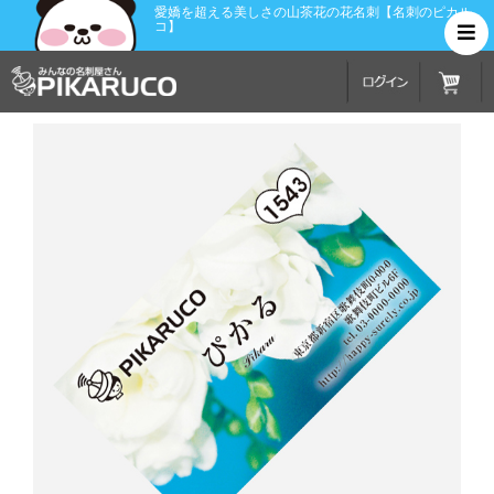
愛嬌を超える美しさの山茶花の花名刺【名刺のピカル
コ】