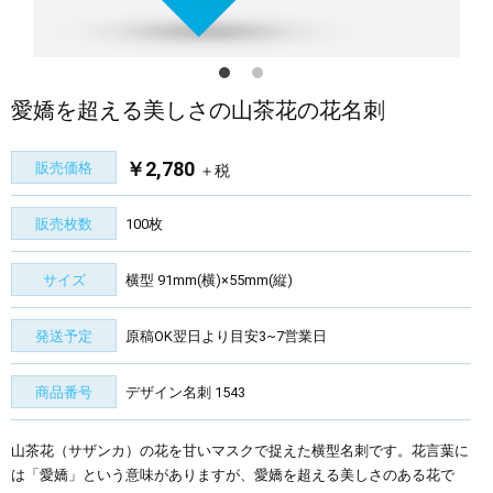
愛嬌を超える美しさの山茶花の花名刺
￥2,780
販売価格
＋税
販売枚数
100枚
サイズ
横型 91mm(横)×55mm(縦)
発送予定
原稿OK翌日より目安3~7営業日
商品番号
デザイン名刺 1543
山茶花（サザンカ）の花を甘いマスクで捉えた横型名刺です。花言葉に
は「愛嬌」という意味がありますが、愛嬌を超える美しさのある花で