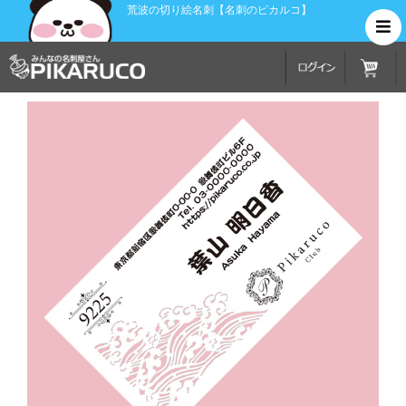
荒波の切り絵名刺【名刺のピカルコ】