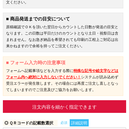
文ください。
■ 商品発送までの目安について
原稿確認でＯＫを頂いた翌日からカウントした日数が発送の目安と
なります。この日数は平日だけのカウントとなり土日・祝祭日は含
まれません。なお急ぎ納品を希望されても印刷の工程上ご対応は出
来かねますので余裕を持ってご注文ください。
■ フォーム入力時の注意事項
フォームへ記載事項などを入力する際に
特殊な記号や絵文字などは
フォーム内へ絶対に入力しないでください！
システムが読み込めず
受注エラーが発生致します。その場合には再度ご注文し直しとなっ
てしまいますのでご注意及びご協力をお願いします。
注文内容を細かく指定できます
◎ ＱＲコードの記載数選択
必須
詳細説明