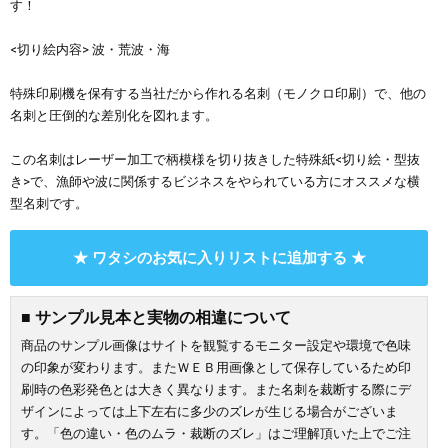
す！
<切り絵内容> 波・荒波・海
特殊印刷機を保有する当社だから作れる名刺（モノクロ印刷）で、他の
名刺と圧倒的な差別化を図れます。
この名刺はレーザー加工で柄模様を切り抜きした特殊紙<切り絵・型抜
き>で、漁師や波に関係するビジネスをやられている方にオススメな横
型名刺です。
★ ワタシのお気に入りリストに追加する ★
■ サンプル見本と実物の相違について
商品のサンプル画像はサイトを観覧するモニター設定や環境で色味
の印象が変わります。またＷＥＢ用画像として保存しているため印
刷時の色彩発色とは大きく異なります。また名刺を裁断する際にデ
ザインによっては上下左右に多少のズレが生じる場合がございま
す。「色の違い・色のムラ・裁断のズレ」はご理解頂いた上でご注