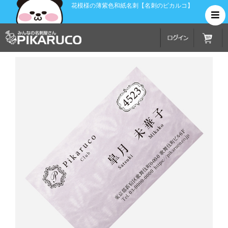
花模様の薄紫色和紙名刺【名刺のピカルコ】