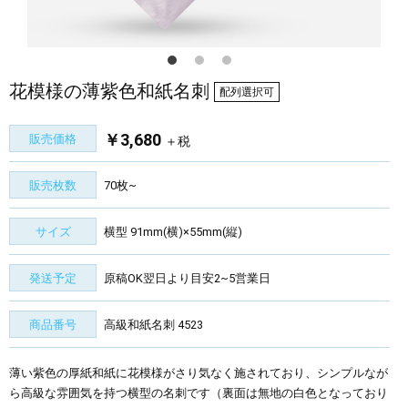
花模様の薄紫色和紙名刺
配列選択可
￥3,680
販売価格
＋税
販売枚数
70枚~
サイズ
横型 91mm(横)×55mm(縦)
発送予定
原稿OK翌日より目安2~5営業日
商品番号
高級和紙名刺 4523
薄い紫色の厚紙和紙に花模様がさり気なく施されており、シンプルなが
ら高級な雰囲気を持つ横型の名刺です（裏面は無地の白色となっており