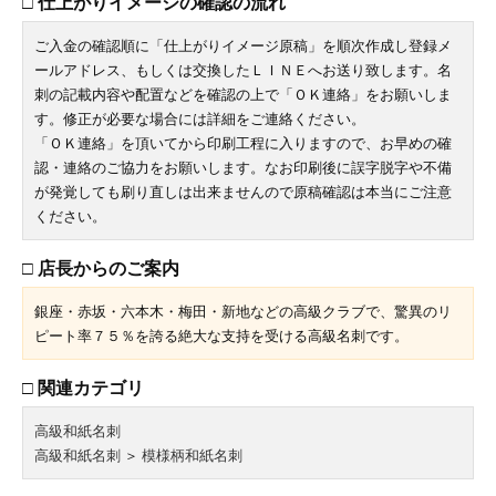
□ 仕上がりイメージの確認の流れ
ご入金の確認順に「仕上がりイメージ原稿」を順次作成し登録メ
ールアドレス、もしくは交換したＬＩＮＥへお送り致します。名
刺の記載内容や配置などを確認の上で「ＯＫ連絡」をお願いしま
す。修正が必要な場合には詳細をご連絡ください。
「ＯＫ連絡」を頂いてから印刷工程に入りますので、お早めの確
認・連絡のご協力をお願いします。なお印刷後に誤字脱字や不備
が発覚しても刷り直しは出来ませんので原稿確認は本当にご注意
ください。
□ 店長からのご案内
銀座・赤坂・六本木・梅田・新地などの高級クラブで、驚異のリ
ピート率７５％を誇る絶大な支持を受ける高級名刺です。
□ 関連カテゴリ
高級和紙名刺
高級和紙名刺
＞
模様柄和紙名刺