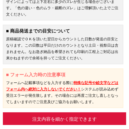
ザインによっては上下左右に多少のズレが生じる場合がございま
す。「色の違い・色のムラ・裁断のズレ」はご理解頂いた上でご注
文ください。
■ 商品発送までの目安について
原稿確認でＯＫを頂いた翌日からカウントした日数が発送の目安と
なります。この日数は平日だけのカウントとなり土日・祝祭日は含
まれません。なお急ぎ納品を希望されても印刷の工程上ご対応は出
来かねますので余裕を持ってご注文ください。
■ フォーム入力時の注意事項
フォームへ記載事項などを入力する際に
特殊な記号や絵文字などは
フォーム内へ絶対に入力しないでください！
システムが読み込めず
受注エラーが発生致します。その場合には再度ご注文し直しとなっ
てしまいますのでご注意及びご協力をお願いします。
注文内容を細かく指定できます