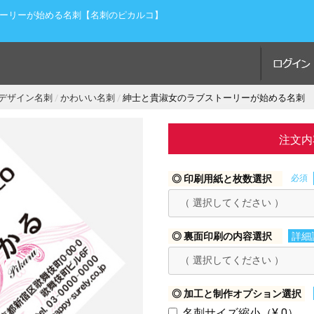
ーリーが始める名刺【名刺のピカルコ】
デザイン名刺
かわいい名刺
紳士と貴淑女のラブストーリーが始める名刺
注文内
◎ 印刷用紙と枚数選択
必須
◎ 裏面印刷の内容選択
詳細
◎ 加工と制作オプション選択
名刺サイズ縮小（¥ 0）