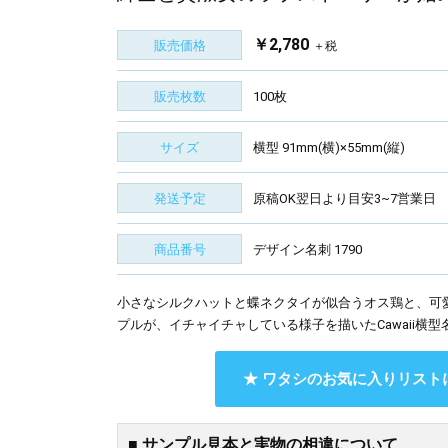
￥2,780
販売価格
＋税
販売枚数
100枚
サイズ
横型 91mm(横)×55mm(縦)
発送予定
原稿OK翌日より目安3~7営業日
商品番号
デザイン名刺 1790
小さなシルクハットと蝶ネクタイが似合うオス鶏と、可
プルが、イチャイチャしている様子を描いたCawaii横
★ ワタシのお気に入りリスト
■ サンプル見本と実物の相違について