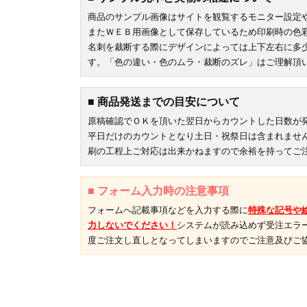
商品のサンプル画像はサイトを観覧するモニター設定
またＷＥＢ用画像として保存しているため印刷時の色
名刺を裁断する際にデザインによっては上下左右に多
す。「色の違い・色のムラ・裁断のズレ」はご理解頂
■ 商品発送までの目安について
原稿確認でＯＫを頂いた翌日からカウントした日数が
平日だけのカウントとなり土日・祝祭日は含まれませ
刷の工程上ご対応は出来かねますので余裕を持ってご
■ フォーム入力時の注意事項
フォームへ記載事項などを入力する際に
特殊な記号や
力しないでください！
システムが読み込めず受注エラ
度ご注文し直しとなってしまいますのでご注意及びご