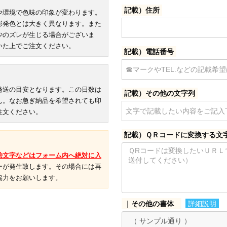
記載）住所
や環境で色味の印象が変わります。
彩発色とは大きく異なります。また
少のズレが生じる場合がございま
いた上でご注文ください。
記載）電話番号
お買い物を続ける
カートへ進む
発送の目安となります。この日数は
記載）その他の文字列
ん。なお急ぎ納品を希望されても印
注文ください。
記載）ＱＲコードに変換する文
絵文字などはフォーム内へ絶対に入
ーが発生致します。その場合には再
協力をお願いします。
｜その他の書体
詳細説明