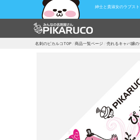
紳士と貴淑女のラブスト
名刺のピカルコTOP
商品一覧ページ
売れるキャバ嬢の