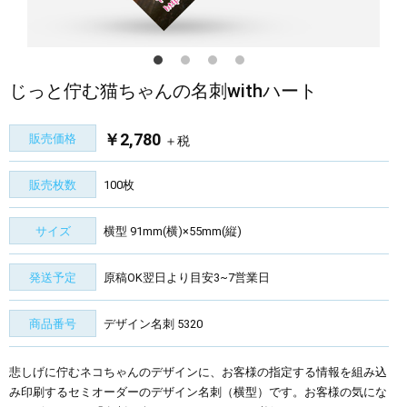
じっと佇む猫ちゃんの名刺withハート
￥2,780
販売価格
＋税
販売枚数
100枚
サイズ
横型 91mm(横)×55mm(縦)
発送予定
原稿OK翌日より目安3~7営業日
商品番号
デザイン名刺 5320
悲しげに佇むネコちゃんのデザインに、お客様の指定する情報を組み込
み印刷するセミオーダーのデザイン名刺（横型）です。お客様の気にな