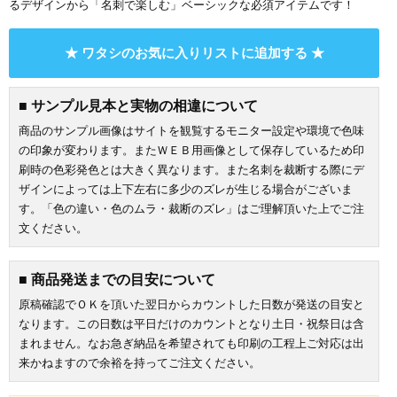
るデザインから「名刺で楽しむ」ベーシックな必須アイテムです！
★ ワタシのお気に入りリストに追加する ★
■ サンプル見本と実物の相違について
商品のサンプル画像はサイトを観覧するモニター設定や環境で色味
の印象が変わります。またＷＥＢ用画像として保存しているため印
刷時の色彩発色とは大きく異なります。また名刺を裁断する際にデ
ザインによっては上下左右に多少のズレが生じる場合がございま
す。「色の違い・色のムラ・裁断のズレ」はご理解頂いた上でご注
文ください。
■ 商品発送までの目安について
原稿確認でＯＫを頂いた翌日からカウントした日数が発送の目安と
なります。この日数は平日だけのカウントとなり土日・祝祭日は含
まれません。なお急ぎ納品を希望されても印刷の工程上ご対応は出
来かねますので余裕を持ってご注文ください。