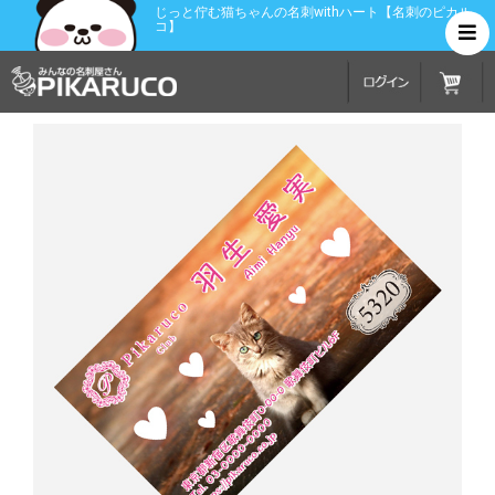
じっと佇む猫ちゃんの名刺withハート【名刺のピカル
コ】