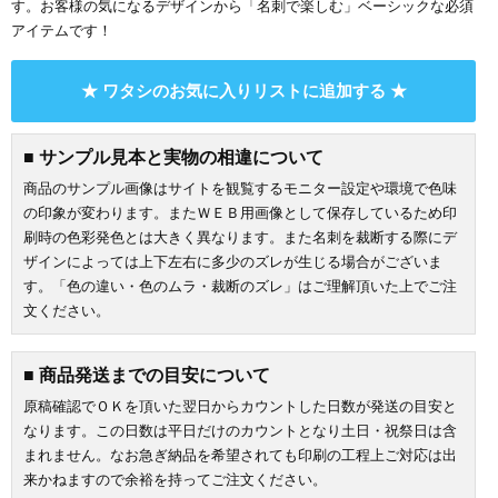
す。お客様の気になるデザインから「名刺で楽しむ」ベーシックな必須
アイテムです！
★ ワタシのお気に入りリストに追加する ★
■ サンプル見本と実物の相違について
商品のサンプル画像はサイトを観覧するモニター設定や環境で色味
の印象が変わります。またＷＥＢ用画像として保存しているため印
刷時の色彩発色とは大きく異なります。また名刺を裁断する際にデ
ザインによっては上下左右に多少のズレが生じる場合がございま
す。「色の違い・色のムラ・裁断のズレ」はご理解頂いた上でご注
文ください。
■ 商品発送までの目安について
原稿確認でＯＫを頂いた翌日からカウントした日数が発送の目安と
なります。この日数は平日だけのカウントとなり土日・祝祭日は含
まれません。なお急ぎ納品を希望されても印刷の工程上ご対応は出
来かねますので余裕を持ってご注文ください。