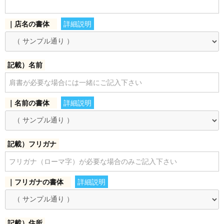
お買い物を続ける
カートへ進む
｜店名の書体
詳細説明
記載）名前
｜名前の書体
詳細説明
記載）フリガナ
｜フリガナの書体
詳細説明
記載）住所