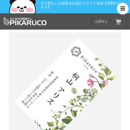
さり気ない上品香るお花のイラスト名刺【名刺のピカ
ルコ】