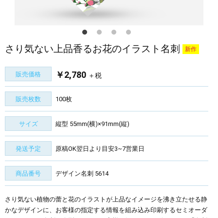
さり気ない上品香るお花のイラスト名刺
新作
￥2,780
販売価格
＋税
販売枚数
100枚
サイズ
縦型 55mm(横)×91mm(縦)
発送予定
原稿OK翌日より目安3~7営業日
商品番号
デザイン名刺 5614
さり気ない植物の蕾と花のイラストが上品なイメージを沸き立たせる静
かなデザインに、お客様の指定する情報を組み込み印刷するセミオーダ