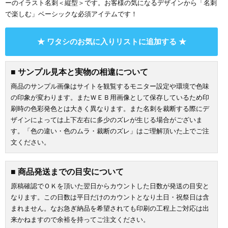
ーのイラスト名刺＜縦型＞です。お客様の気になるデザインから「名刺
で楽しむ」ベーシックな必須アイテムです！
★ ワタシのお気に入りリストに追加する ★
■ サンプル見本と実物の相違について
商品のサンプル画像はサイトを観覧するモニター設定や環境で色味
の印象が変わります。またＷＥＢ用画像として保存しているため印
刷時の色彩発色とは大きく異なります。また名刺を裁断する際にデ
ザインによっては上下左右に多少のズレが生じる場合がございま
す。「色の違い・色のムラ・裁断のズレ」はご理解頂いた上でご注
文ください。
■ 商品発送までの目安について
原稿確認でＯＫを頂いた翌日からカウントした日数が発送の目安と
なります。この日数は平日だけのカウントとなり土日・祝祭日は含
まれません。なお急ぎ納品を希望されても印刷の工程上ご対応は出
来かねますので余裕を持ってご注文ください。