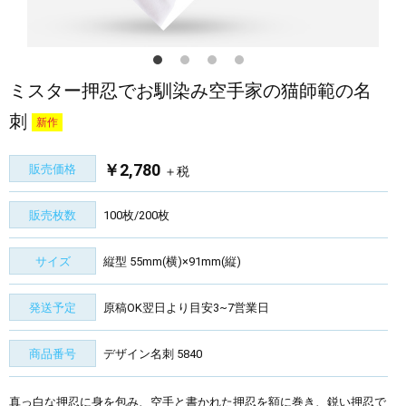
ミスター押忍でお馴染み空手家の猫師範の名
刺
新作
￥2,780
販売価格
＋税
販売枚数
100枚/200枚
サイズ
縦型 55mm(横)×91mm(縦)
発送予定
原稿OK翌日より目安3~7営業日
商品番号
デザイン名刺 5840
真っ白な押忍に身を包み、空手と書かれた押忍を額に巻き、鋭い押忍で