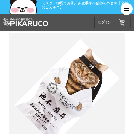
ミスター押忍でお馴染み空手家の猫師範の名刺【名刺
のピカルコ】