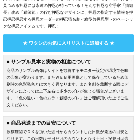
見つめる押忍には永遠の押忍が待っている！そんな押忍な空手家「猫組
長」改め「猫師範」の佇む押忍なデザインに、押忍の指定する情報を押
忍押忍押忍する押忍オーダーの押忍猫名刺＜縦型兼押忍型＞のベーシッ
クな押忍アイテムです。押忍！
★ ワタシのお気に入りリストに追加する ★
■ サンプル見本と実物の相違について
商品のサンプル画像はサイトを観覧するモニター設定や環境で色味
の印象が変わります。またＷＥＢ用画像として保存しているため印
刷時の色彩発色とは大きく異なります。また名刺を裁断する際にデ
ザインによっては上下左右に多少のズレが生じる場合がございま
す。「色の違い・色のムラ・裁断のズレ」はご理解頂いた上でご注
文ください。
■ 商品発送までの目安について
原稿確認でＯＫを頂いた翌日からカウントした日数が発送の目安と
なります。この日数は平日だけのカウントとなり土日・祝祭日は含