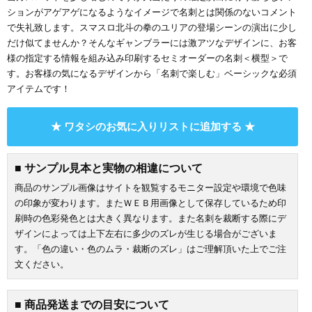
ションがアゲアゲになるようなイメージで名刺とは関係のないコメント
で失礼致します。スマスロ北斗の拳のユリアの登場シーンの演出に少し
だけ似てませんか？そんなギャンブラーには激アツなデザインに、お客
様の指定する情報を組み込み印刷するセミオーダーの名刺＜横型＞で
す。お客様の気になるデザインから「名刺で楽しむ」ベーシックな必須
アイテムです！
★ ワタシのお気に入りリストに追加する ★
■ サンプル見本と実物の相違について
商品のサンプル画像はサイトを観覧するモニター設定や環境で色味
の印象が変わります。またＷＥＢ用画像として保存しているため印
刷時の色彩発色とは大きく異なります。また名刺を裁断する際にデ
ザインによっては上下左右に多少のズレが生じる場合がございま
す。「色の違い・色のムラ・裁断のズレ」はご理解頂いた上でご注
文ください。
■ 商品発送までの目安について