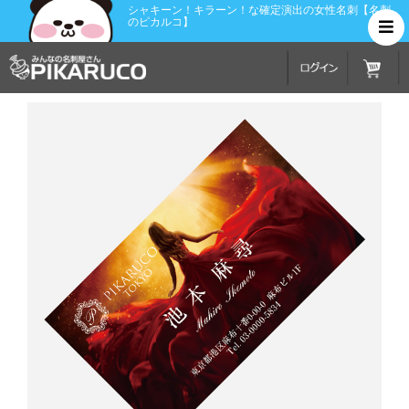
シャキーン！キラーン！な確定演出の女性名刺【名刺
のピカルコ】