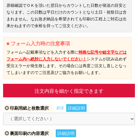
原稿確認でＯＫを頂いた翌日からカウントした日数が発送の目安と
なります。この日数は平日だけのカウントとなり土日・祝祭日は含
まれません。なお急ぎ納品を希望されても印刷の工程上ご対応は出
来かねますので余裕を持ってご注文ください。
■ フォーム入力時の注意事項
フォームへ記載事項などを入力する際に
特殊な記号や絵文字などは
フォーム内へ絶対に入力しないでください！
システムが読み込めず
受注エラーが発生致します。その場合には再度ご注文し直しとなっ
てしまいますのでご注意及びご協力をお願いします。
注文内容を細かく指定できます
◎ 印刷用紙と枚数選択
必須
詳細説明
◎ 裏面印刷の内容選択
詳細説明