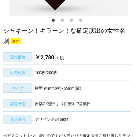
シャキーン！キラーン！な確定演出の女性名
刺
新作
￥2,780
販売価格
＋税
販売枚数
100枚/200枚
サイズ
横型 91mm(横)×55mm(縦)
発送予定
原稿OK翌日より目安3~7営業日
商品番号
デザイン名刺 5834
当方スロットを少し嗜むのですが大当たりの確定演出に有り勝ちなテン