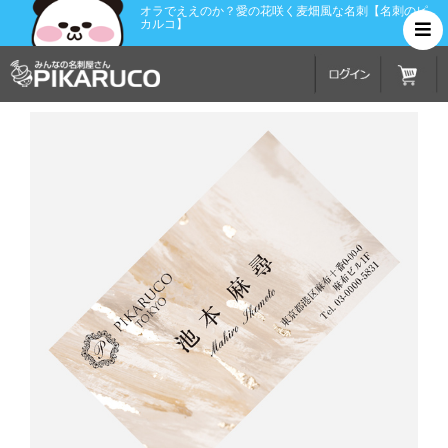
オラでええのか？愛の花咲く麦畑風な名刺【名刺のピ
カルコ】