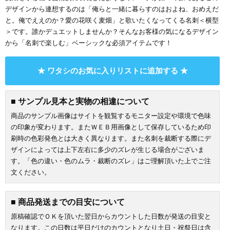
デザインから連想するのは「俺らと一緒に暮らすのはおよね、おめえだ
と。俺でええのか？愛の花咲く麦畑」と歌いたくなってくる名刺＜横型
＞です。誰かデュエットしませんか？そんなお客様の気になるデザイン
から「名刺で楽しむ」ベーシックな必須アイテムです！
★ ワタシのお気に入りリストに追加する ★
■ サンプル見本と実物の相違について
商品のサンプル画像はサイトを観覧するモニター設定や環境で色味
の印象が変わります。またＷＥＢ用画像として保存しているため印
刷時の色彩発色とは大きく異なります。また名刺を裁断する際にデ
ザインによっては上下左右に多少のズレが生じる場合がございま
す。「色の違い・色のムラ・裁断のズレ」はご理解頂いた上でご注
文ください。
■ 商品発送までの目安について
原稿確認でＯＫを頂いた翌日からカウントした日数が発送の目安と
なります。この日数は平日だけのカウントとなり土日・祝祭日は含