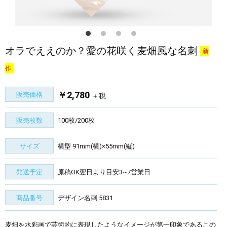
オラでええのか？愛の花咲く麦畑風な名刺
新
作
￥2,780
販売価格
＋税
販売枚数
100枚/200枚
サイズ
横型 91mm(横)×55mm(縦)
発送予定
原稿OK翌日より目安3~7営業日
商品番号
デザイン名刺 5831
麦畑を水彩画で芸術的に表現したようなイメージが第一印象であるこの