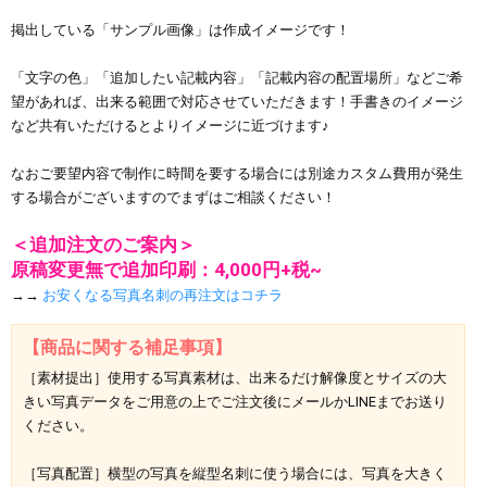
掲出している「サンプル画像」は作成イメージです！
「文字の色」「追加したい記載内容」「記載内容の配置場所」などご希
望があれば、出来る範囲で対応させていただきます！手書きのイメージ
など共有いただけるとよりイメージに近づけます♪
なおご要望内容で制作に時間を要する場合には別途カスタム費用が発生
する場合がございますのでまずはご相談ください！
＜追加注文のご案内＞
原稿変更無で追加印刷：4,000円+税~
→→
お安くなる写真名刺の再注文はコチラ
【商品に関する補足事項】
［素材提出］使用する写真素材は、出来るだけ解像度とサイズの大
きい写真データをご用意の上でご注文後にメールかLINEまでお送り
ください。
［写真配置］横型の写真を縦型名刺に使う場合には、写真を大きく