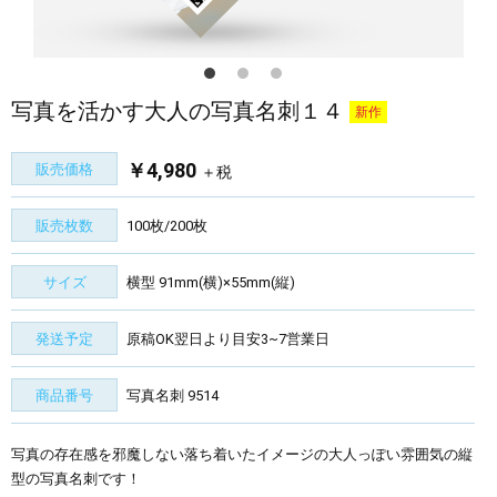
写真を活かす大人の写真名刺１４
新作
￥4,980
販売価格
＋税
販売枚数
100枚/200枚
サイズ
横型 91mm(横)×55mm(縦)
発送予定
原稿OK翌日より目安3~7営業日
商品番号
写真名刺 9514
写真の存在感を邪魔しない落ち着いたイメージの大人っぽい雰囲気の縦
型の写真名刺です！