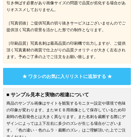
引き伸ばす必要があり画像サイズの問題で品質が劣化する場合があ
りオススメしておりません。
［写真切抜］ご提供写真の切り抜きサービスはございませんのでご
提供頂く写真の背景を活かした形での制作となります。
［印刷品質］写真名刺は最高品質の印刷機で出力しますが、ご提供
頂く写真素材の画質で仕上がりの品質クオリティが大きく左右され
ます。予めご了承の上でご注文をお願い致します。
★ ワタシのお気に入りリストに追加する ★
■ サンプル見本と実物の相違について
商品のサンプル画像はサイトを観覧するモニター設定や環境で色味
の印象が変わります。またＷＥＢ用画像として保存しているため印
刷時の色彩発色とは大きく異なります。また名刺を裁断する際にデ
ザインによっては上下左右に多少のズレが生じる場合がございま
す。「色の違い・色のムラ・裁断のズレ」はご理解頂いた上でご注
文ください。